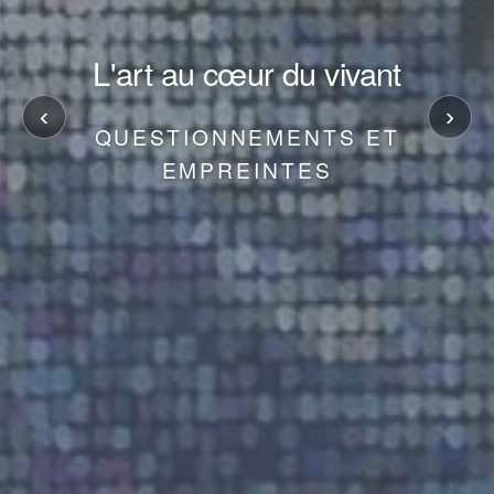
L'art au cœur du vivant
‹
›
QUESTIONNEMENTS ET
EMPREINTES